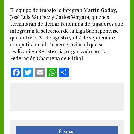
El equipo de trabajo lo integran Martín Godoy,
José Luis Sánchez y Carlos Vergara, quienes
terminarán de definir la nómina de jugadores que
integrarán la selección de la Liga Saenzpeñense
que entre el 31 de agosto y el 2 de septiembre
competirá en el Torneo Provincial que se
realizará en Resistencia, organizado por la
Federación Chaqueña de Fútbol.
F
T
E
W
S
a
w
m
h
h
ce
it
ai
at
a
b
te
l
s
re
o
r
A
o
p
k
p
SHARE