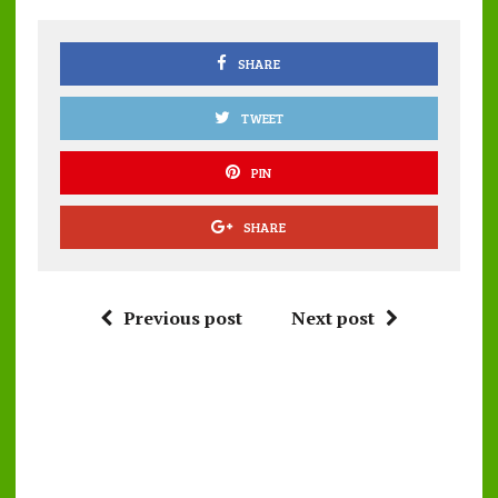
o
p
k
p
SHARE
TWEET
PIN
SHARE
Previous post
Next post