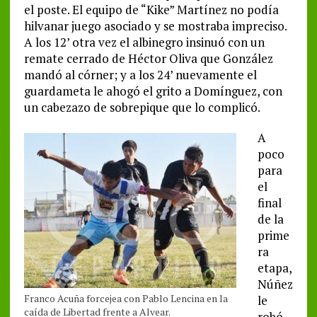
el poste. El equipo de “Kike” Martínez no podía
hilvanar juego asociado y se mostraba impreciso.
A los 12’ otra vez el albinegro insinuó con un
remate cerrado de Héctor Oliva que González
mandó al córner; y a los 24’ nuevamente el
guardameta le ahogó el grito a Domínguez, con
un cabezazo de sobrepique que lo complicó.
A
poco
para
el
final
de la
prime
ra
etapa,
Núñez
Franco Acuña forcejea con Pablo Lencina en la
le
caída de Libertad frente a Alvear.
robó