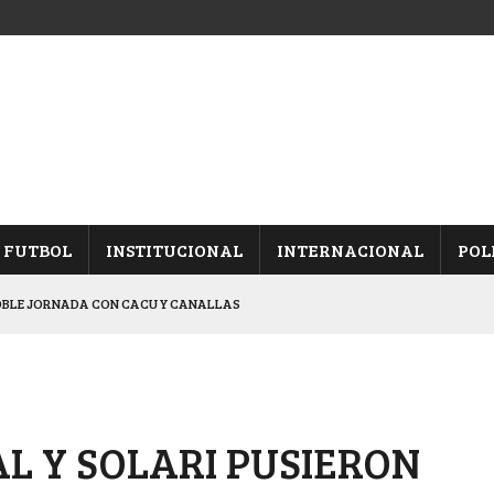
FUTBOL
INSTITUCIONAL
INTERNACIONAL
POL
OBLE JORNADA CON CACU Y CANALLAS
ALBICELESTES”
NALES TRAS GANARLE A “LA MONTE”
Y ES SEMIFINALISTA
L Y SOLARI PUSIERON
ARON FRENTE A ARSENAL