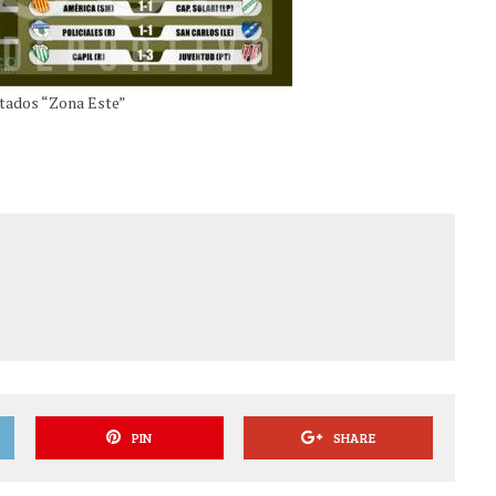
tados “Zona Este”
PIN
SHARE