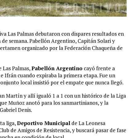
tiva Las Palmas debutaron con dispares resultados en
 de semana. Pabellón Argentino, Capitán Solari y
certamen organizado por la Federación Chaqueña de
de Las Palmas,
Pabellón Argentino
cayó frente a
 de Ifrán cuando expiraba la primera etapa. Fue un
njunto local insistió por el empate que nunca llegó.
n Martín y allí igualó 1 a 1 con un histórico de la Liga
que Muñoz anotó para los sanmartinianos, y la
Gabriel Denis.
ta liga,
Deportivo Municipal
de La Leonesa
 Club de Amigos de Resistencia, y buscará pasar de fase
ancha en condición de local.