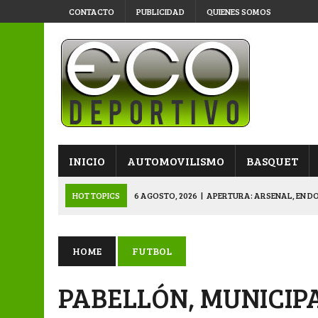
CONTACTO
PUBLICIDAD
QUIENES SOMOS
INICIO
AUTOMOVILISMO
BASQUET
HOT TOPICS
6 AGOSTO, 2026
|
APERTURA: ARSENAL, EN D
6 AGOSTO, 2026
|
SUB 20: TRIUNFO Y CLASIFICACIÓN DE LOS “
6 AGOSTO, 2026
|
PRIMERA B: SPORTIVO SE METIÓ EN SEMIFI
HOME
FUTBOL
6 AGOSTO, 2026
|
APERTURA: BELGRANO DERROTÓ A NAPENAY 
PABELLÓN, MUNICIPA
7 AGOSTO, 2026
|
APERTURA “B”: CACU Y CANALLAS AVANZ