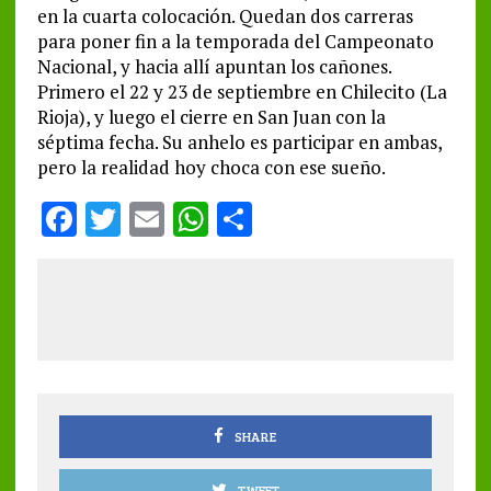
en la cuarta colocación. Quedan dos carreras
para poner fin a la temporada del Campeonato
Nacional, y hacia allí apuntan los cañones.
Primero el 22 y 23 de septiembre en Chilecito (La
Rioja), y luego el cierre en San Juan con la
séptima fecha. Su anhelo es participar en ambas,
pero la realidad hoy choca con ese sueño.
F
T
E
W
S
a
w
m
h
h
ce
it
ai
at
a
b
te
l
s
re
o
r
A
o
p
k
p
SHARE
TWEET