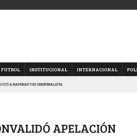
FUTBOL
INSTITUCIONAL
INTERNACIONAL
POL
OTÓ A NAPENAY Y ES SEMIFINALISTA
INA, POR EL PASE A “SEMIS”
CHAQUEÑO AL “CHOLO” OCHEROV
IESTA PROVINCIAL
ONVALIDÓ APELACIÓN
NALES TRAS GANARLE A “LA MONTE”