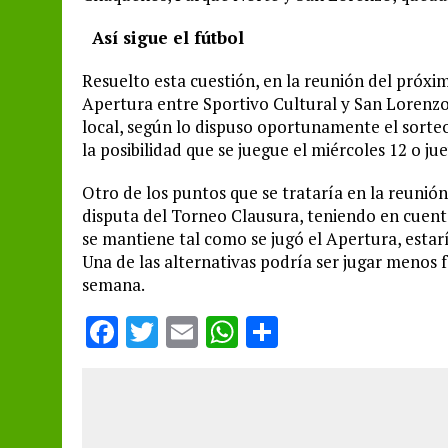
Así sigue el fútbol
Resuelto esta cuestión, en la reunión del próxi
Apertura entre Sportivo Cultural y San Lorenzo
local, según lo dispuso oportunamente el sorteo
la posibilidad que se juegue el miércoles 12 o jue
Otro de los puntos que se trataría en la reunió
disputa del Torneo Clausura, teniendo en cuent
se mantiene tal como se jugó el Apertura, esta
Una de las alternativas podría ser jugar menos
semana.
F
T
E
W
S
a
w
m
h
h
ce
it
ai
at
a
b
te
l
s
re