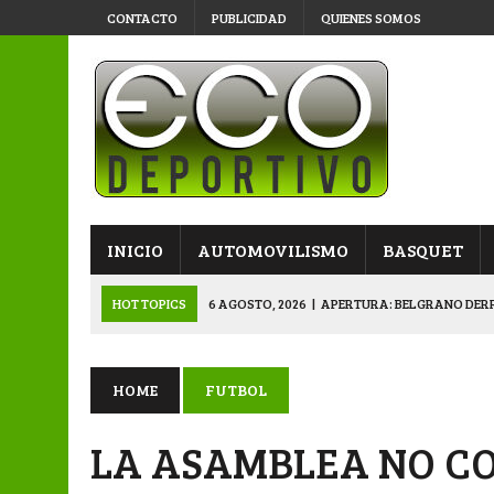
CONTACTO
PUBLICIDAD
QUIENES SOMOS
INICIO
AUTOMOVILISMO
BASQUET
HOT TOPICS
6 AGOSTO, 2026
|
APERTURA: BELGRANO DERR
5 AGOSTO, 2026
|
NAPENAY-BELGRANO Y SPORTIVO-MONTENEGR
5 AGOSTO, 2026
|
EMOTIVO RECONOCIMIENTO DEL KARTING 
HOME
FUTBOL
4 AGOSTO, 2026
|
VETERANOS SE PREPARAN PARA LA GRAN F
LA ASAMBLEA NO C
6 AGOSTO, 2026
|
PRIMERA B: SPORTIVO SE METIÓ EN SEMIFI