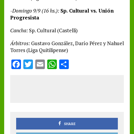
-Domingo 9/9 (16 hs.):
Sp. Cultural vs. Unión
Progresista
Cancha:
Sp. Cultural (Castelli)
Árbitros:
Gustavo González, Darío Pérez y Nahuel
Torres (Liga Quitilipense)
F
T
E
W
S
a
w
m
h
h
ce
it
ai
at
a
b
te
l
s
re
o
r
A
o
p
k
p
SHARE