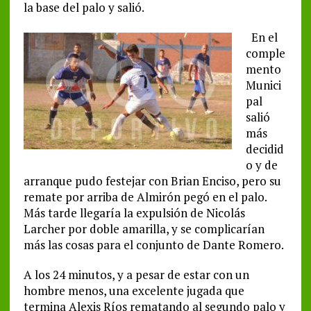
la base del palo y salió.
En el
comple
mento
Munici
pal
salió
más
decidid
o y de
arranque pudo festejar con Brian Enciso, pero su
remate por arriba de Almirón pegó en el palo.
Más tarde llegaría la expulsión de Nicolás
Larcher por doble amarilla, y se complicarían
más las cosas para el conjunto de Dante Romero.
A los 24 minutos, y a pesar de estar con un
hombre menos, una excelente jugada que
termina Alexis Ríos rematando al segundo palo y