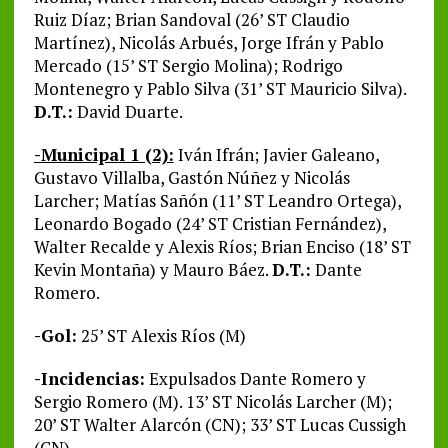
Ruiz Díaz; Brian Sandoval (26’ ST Claudio
Martínez), Nicolás Arbués, Jorge Ifrán y Pablo
Mercado (15’ ST Sergio Molina); Rodrigo
Montenegro y Pablo Silva (31’ ST Mauricio Silva).
D.T.:
David Duarte.
-Municipal 1 (2):
Iván Ifrán; Javier Galeano,
Gustavo Villalba, Gastón Núñez y Nicolás
Larcher; Matías Sañón (11’ ST Leandro Ortega),
Leonardo Bogado (24’ ST Cristian Fernández),
Walter Recalde y Alexis Ríos; Brian Enciso (18’ ST
Kevin Montaña) y Mauro Báez.
D.T.:
Dante
Romero.
-Gol:
25’ ST Alexis Ríos (M)
-Incidencias:
Expulsados Dante Romero y
Sergio Romero (M). 13’ ST Nicolás Larcher (M);
20’ ST Walter Alarcón (CN); 33’ ST Lucas Cussigh
(CN)