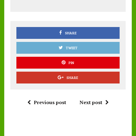
b
te
l
s
re
o
r
A
o
p
k
p
SHARE
TWEET
PIN
SHARE
Previous post
Next post