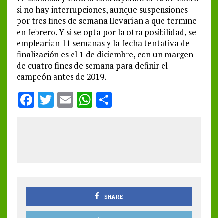
si no hay interrupciones, aunque suspensiones
por tres fines de semana llevarían a que termine
en febrero. Y si se opta por la otra posibilidad, se
emplearían 11 semanas y la fecha tentativa de
finalización es el 1 de diciembre, con un margen
de cuatro fines de semana para definir el
campeón antes de 2019.
F
T
E
W
S
a
w
m
h
h
ce
it
ai
at
a
b
te
l
s
re
o
r
A
o
p
k
p
SHARE