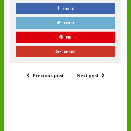
k
p
SHARE
TWEET
PIN
SHARE
Previous post
Next post