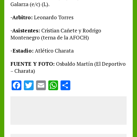
Galarza (e/c) (L).
-Arbitro:
Leonardo Torres
-Asistentes:
Cristian Cañete y Rodrigo
Montenegro (terna de la AFOCH)
-Estadio:
Atlético Charata
FUENTE Y FOTO:
Osbaldo Martín (El Deportivo
– Charata)
F
T
E
W
S
a
w
m
h
h
ce
it
ai
at
a
b
te
l
s
re
o
r
A
o
p