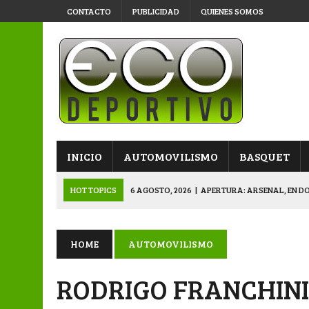
CONTACTO
PUBLICIDAD
QUIENES SOMOS
INICIO
AUTOMOVILISMO
BASQUET
HOT TOPICS
6 AGOSTO, 2026
|
APERTURA: ARSENAL, EN D
6 AGOSTO, 2026
|
SUB 20: TRIUNFO Y CLASIFICACIÓN DE LOS “
6 AGOSTO, 2026
|
PRIMERA B: SPORTIVO SE METIÓ EN SEMIFI
HOME
AUTOMOVILISMO
6 AGOSTO, 2026
|
APERTURA: BELGRANO DERROTÓ A NAPENAY 
RODRIGO FRANCHINI
7 AGOSTO, 2026
|
APERTURA “B”: CACU Y CANALLAS AVANZ