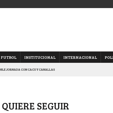
FUTBOL
INSTITUCIONAL
INTERNACIONAL
POL
OBLE JORNADA CON CACU Y CANALLAS
ALBICELESTES”
NALES TRAS GANARLE A “LA MONTE”
Y ES SEMIFINALISTA
 QUIERE SEGUIR
ARON FRENTE A ARSENAL