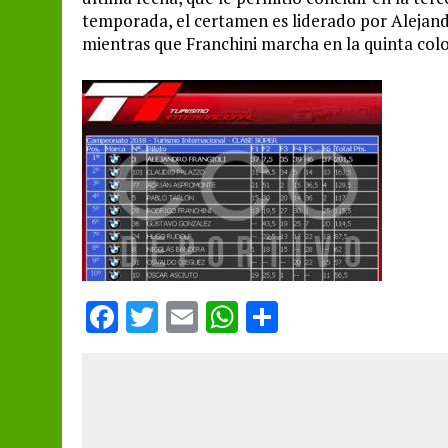
temporada, el certamen es liderado por Alejandr
mientras que Franchini marcha en la quinta colo
F
T
E
W
S
a
w
m
h
h
ce
it
ai
at
a
b
te
l
s
re
o
r
A