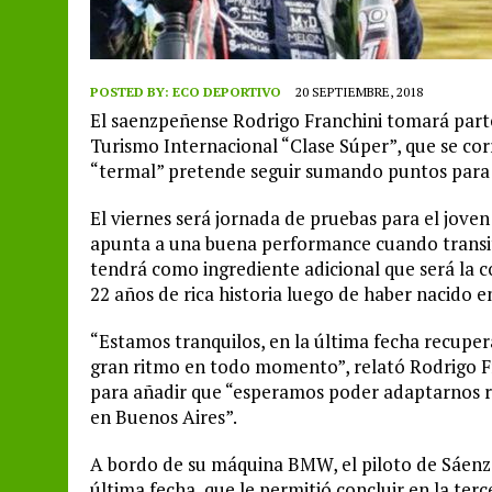
POSTED BY:
ECO DEPORTIVO
20 SEPTIEMBRE, 2018
El saenzpeñense Rodrigo Franchini tomará parte
Turismo Internacional “Clase Súper”, que se cor
“termal” pretende seguir sumando puntos par
El viernes será jornada de pruebas para el jov
apunta a una buena performance cuando transite
tendrá como ingrediente adicional que será la c
22 años de rica historia luego de haber nacido e
“Estamos tranquilos, en la última fecha recupe
gran ritmo en todo momento”, relató Rodrigo Fr
para añadir que “esperamos poder adaptarnos r
en Buenos Aires”.
A bordo de su máquina BMW, el piloto de Sáenz
última fecha, que le permitió concluir en la ter