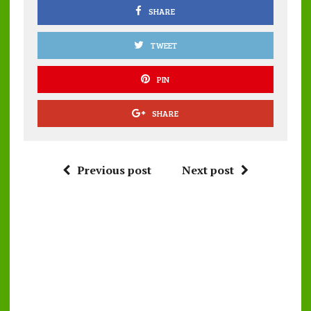
k
p
SHARE
TWEET
PIN
SHARE
Previous post
Next post