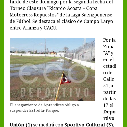
tarde de este domingo por la segunda fecha del
Torneo Clausura “Ricardo Acosta – Copa
Motocross Repuestos” de la Liga Saenzpeñense
de Fútbol. Se destaca el clásico de Campo Largo
entre Alianza y CACU.
Por la
Zona
“A” y
en el
estadi
o de
Calle
51, a
partir
de las
17 el
El anegamiento de Aprendices obligó a
suspender Estrella-Parque.
Depo
rtivo
Unión (1)
se medirá con
Sportivo Cultural (3)
,