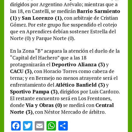
dirigidos por Argentino Arévalo; mientras que a
las 18, en Castelli, se medirán
Barrio Sarmiento
(1)
y
San Lorenzo (1)
, con arbitraje de Cristian
Gómez. Por este grupo fue suspendido el cotejo
que en Aprendices debían sostener Estrella del
Norte (0) y Parque Norte (0).
En la Zona “B” acapara la atención el duelo de la
“Capital del Hachero” que a las 18
protagonizarán el
Deportivo Alianza (3)
y
CACU (3)
, con Horacio Torres como cabeza de
terna; y en Bermejo no menos atrayente será el
enfrentamiento del
Atlético Banfield (3)
y
Sportivo Pampa (3)
, dirigidos por Luis Cardozo.
El restante encuentro será en Los Frentones,
donde
Vía y Obras (0)
se medirá con
Central
Norte (3)
, con Néstor Mercado de árbitro.
F
T
E
W
S