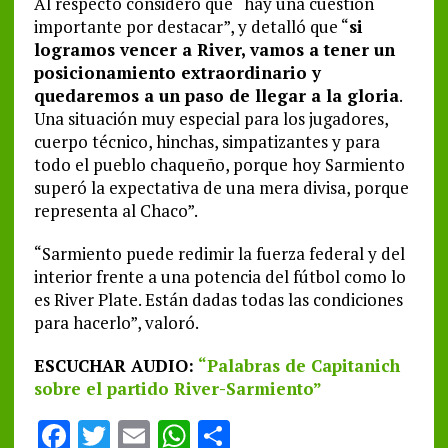
Al respecto consideró que “hay una cuestión
importante por destacar”, y detalló que “
si
logramos vencer a River, vamos a tener un
posicionamiento extraordinario y
quedaremos a un paso de llegar a la gloria
.
Una situación muy especial para los jugadores,
cuerpo técnico, hinchas, simpatizantes y para
todo el pueblo chaqueño, porque hoy Sarmiento
superó la expectativa de una mera divisa, porque
representa al Chaco”.
“Sarmiento puede redimir la fuerza federal y del
interior frente a una potencia del fútbol como lo
es River Plate. Están dadas todas las condiciones
para hacerlo”, valoró.
ESCUCHAR AUDIO:
“Palabras de Capitanich
sobre el partido River-Sarmiento”
F
T
E
W
S