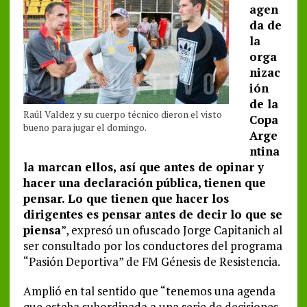
agen
da de
la
orga
nizac
ión
de la
Raúl Valdez y su cuerpo técnico dieron el visto
Copa
bueno para jugar el domingo.
Arge
ntina
la marcan ellos, así que antes de opinar y
hacer una declaración pública, tienen que
pensar. Lo que tienen que hacer los
dirigentes es pensar antes de decir lo que se
piensa
”, expresó un ofuscado Jorge Capitanich al
ser consultado por los conductores del programa
“Pasión Deportiva” de FM Génesis de Resistencia.
Amplió en tal sentido que “tenemos una agenda
que estaba subordinada a una serie de decisiones.