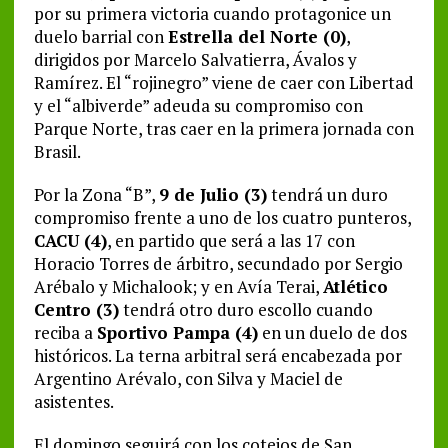
por su primera victoria cuando protagonice un
duelo barrial con
Estrella del Norte (0)
,
dirigidos por Marcelo Salvatierra, Ávalos y
Ramírez. El “rojinegro” viene de caer con Libertad
y el “albiverde” adeuda su compromiso con
Parque Norte, tras caer en la primera jornada con
Brasil.
Por la Zona “B”,
9 de Julio (3)
tendrá un duro
compromiso frente a uno de los cuatro punteros,
CACU (4)
, en partido que será a las 17 con
Horacio Torres de árbitro, secundado por Sergio
Arébalo y Michalook; y en Avía Terai,
Atlético
Centro (3)
tendrá otro duro escollo cuando
reciba a
Sportivo Pampa (4)
en un duelo de dos
históricos. La terna arbitral será encabezada por
Argentino Arévalo, con Silva y Maciel de
asistentes.
El domingo seguirá con los cotejos de San