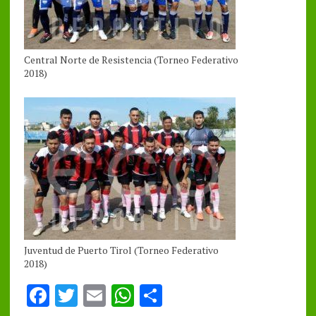
Central Norte de Resistencia (Torneo Federativo
2018)
Juventud de Puerto Tirol (Torneo Federativo
2018)
F
T
E
W
S