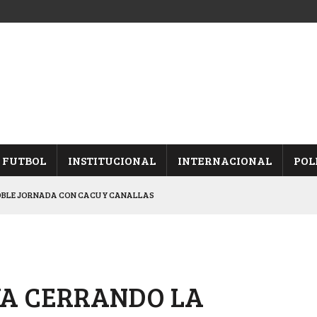
FUTBOL
INSTITUCIONAL
INTERNACIONAL
POL
OBLE JORNADA CON CACU Y CANALLAS
ALBICELESTES”
NALES TRAS GANARLE A “LA MONTE”
Y ES SEMIFINALISTA
VA CERRANDO LA
ARON FRENTE A ARSENAL