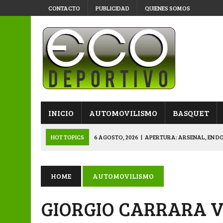
CONTACTO
PUBLICIDAD
QUIENES SOMOS
INICIO
AUTOMOVILISMO
BASQUET
HOT TOPICS
6 AGOSTO, 2026
|
APERTURA: ARSENAL, EN D
6 AGOSTO, 2026
|
SUB 20: TRIUNFO Y CLASIFICACIÓN DE LOS “
6 AGOSTO, 2026
|
PRIMERA B: SPORTIVO SE METIÓ EN SEMIFI
HOME
AUTOMOVILISMO
6 AGOSTO, 2026
|
APERTURA: BELGRANO DERROTÓ A NAPENAY 
GIORGIO CARRARA 
7 AGOSTO, 2026
|
APERTURA “B”: CACU Y CANALLAS AVANZ