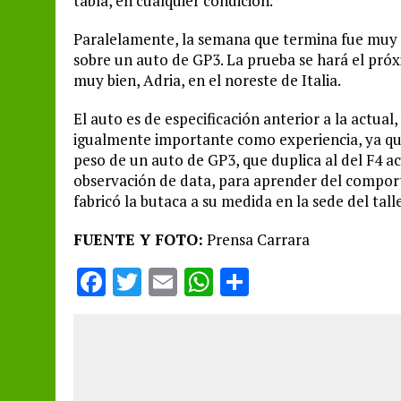
tabla, en cualquier condición.
Paralelamente, la semana que termina fue muy i
sobre un auto de GP3. La prueba se hará el próx
muy bien, Adria, en el noreste de Italia.
El auto es de especificación anterior a la actual
igualmente importante como experiencia, ya que
peso de un auto de GP3, que duplica al del F4 a
observación de data, para aprender del comport
fabricó la butaca a su medida en la sede del talle
FUENTE Y FOTO:
Prensa Carrara
F
T
E
W
S
a
w
m
h
h
ce
it
ai
at
a
b
te
l
s
re
o
r
A