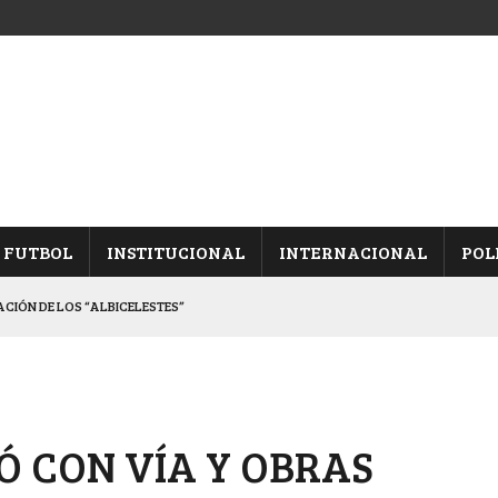
FUTBOL
INSTITUCIONAL
INTERNACIONAL
POL
CACIÓN DE LOS “ALBICELESTES”
NALES TRAS GANARLE A “LA MONTE”
Y ES SEMIFINALISTA
INA, POR EL PASE A “SEMIS”
Ó CON VÍA Y OBRAS
 CON CACU Y CANALLAS