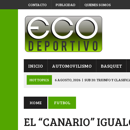
CONTACTO
PUBLICIDAD
QUIENES SOMOS
INICIO
AUTOMOVILISMO
BASQUET
HOT TOPICS
6 AGOSTO, 2026
|
SUB 20: TRIUNFO Y CLASIFI
6 AGOSTO, 2026
|
PRIMERA B: SPORTIVO SE METIÓ EN SEMIFI
6 AGOSTO, 2026
|
APERTURA: BELGRANO DERROTÓ A NAPENAY 
HOME
FUTBOL
5 AGOSTO, 2026
|
NAPENAY-BELGRANO Y SPORTIVO-MONTENEGR
EL “CANARIO” IGUAL
6 AGOSTO, 2026
|
APERTURA: ARSENAL, EN DOBLE JORNADA