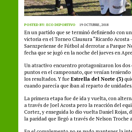
POSTED BY:
ECO DEPORTIVO
19 OCTUBRE, 2018
En un partido que se terminó definiendo con un 
victoria en el Torneo Clausura “Ricardo Acosta
Saenzpeñense de Fútbol al derrotar a Parque N
fecha que se jugó en la noche del jueves en Apr
Un atractivo encuentro protagonizaron los dos
puntos en el campeonato, que venían teniendo
los resultados. Y fue
Estrella del Norte (3)
qui
cuando parecía que iban al reparto de unidades
La primera etapa fue de ida y vuelta, con altern
a través de Joel Acosta pero la reacción del equ
Cortez, y enseguida lo dio vuelta Daniel Rojas, d
la paridad que llegó a través de Nelson Troche 
En el complemento no se pudo mantener la inten