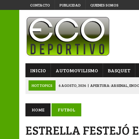
CONTACTO
PUBLICIDAD
QUIENES SOMOS
INICIO
AUTOMOVILISMO
BASQUET
HOT TOPICS
6 AGOSTO, 2026
|
APERTURA: ARSENAL, EN D
6 AGOSTO, 2026
|
SUB 20: TRIUNFO Y CLASIFICACIÓN DE LOS “
6 AGOSTO, 2026
|
PRIMERA B: SPORTIVO SE METIÓ EN SEMIFI
HOME
FUTBOL
6 AGOSTO, 2026
|
APERTURA: BELGRANO DERROTÓ A NAPENAY 
ESTRELLA FESTEJÓ 
7 AGOSTO, 2026
|
APERTURA “B”: CACU Y CANALLAS AVANZ