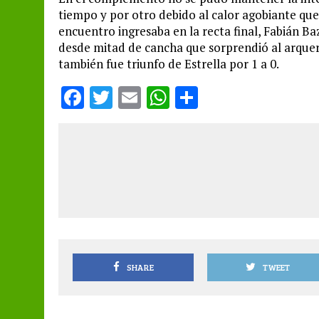
tiempo y por otro debido al calor agobiante que
encuentro ingresaba en la recta final, Fabián Baz
desde mitad de cancha que sorprendió al arquero 
también fue triunfo de Estrella por 1 a 0.
F
T
E
W
S
a
w
m
h
h
ce
it
ai
at
a
b
te
l
s
re
o
r
A
o
p
k
p
SHARE
TWEET