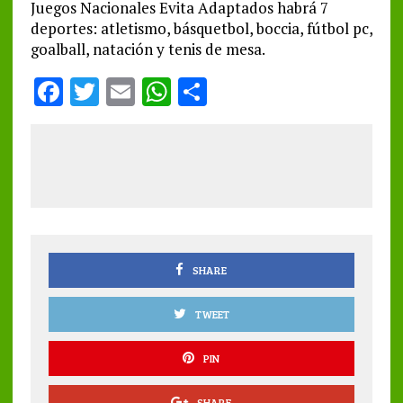
Juegos Nacionales Evita Adaptados habrá 7
deportes: atletismo, básquetbol, boccia, fútbol pc,
goalball, natación y tenis de mesa.
F
T
E
W
S
a
w
m
h
h
ce
it
ai
at
a
b
te
l
s
re
o
r
A
o
p
k
p
SHARE
TWEET
PIN
SHARE