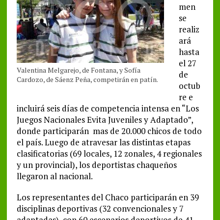
men
se
realiz
ará
hasta
el 27
Valentina Melgarejo, de Fontana, y Sofía
de
Cardozo, de Sáenz Peña, competirán en patín.
octub
re e
incluirá seis días de competencia intensa en “Los
Juegos Nacionales Evita Juveniles y Adaptado”,
donde participarán mas de 20.000 chicos de todo
el país. Luego de atravesar las distintas etapas
clasificatorias (69 locales, 12 zonales, 4 regionales
y un provincial), los deportistas chaqueños
llegaron al nacional.
Los representantes del Chaco participarán en 39
disciplinas deportivas (32 convencionales y 7
adaptadas), con 60 escenarios deportivos de 41