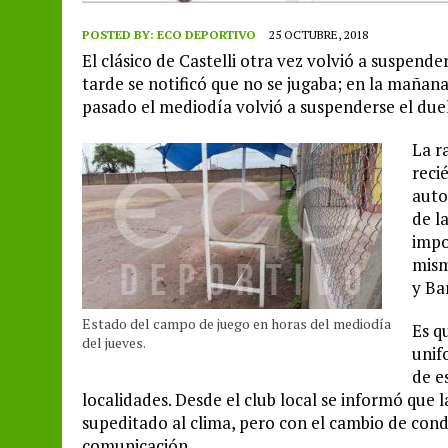
POSTED BY:
ECO DEPORTIVO
25 OCTUBRE, 2018
El clásico de Castelli otra vez volvió a suspende
tarde se notificó que no se jugaba; en la mañana
pasado el mediodía volvió a suspenderse el duel
La ra
reci
auto
de l
impo
mism
y Ba
Estado del campo de juego en horas del mediodía
Es q
del jueves.
unif
de e
localidades. Desde el club local se informó que 
supeditado al clima, pero con el cambio de cond
comunicación.