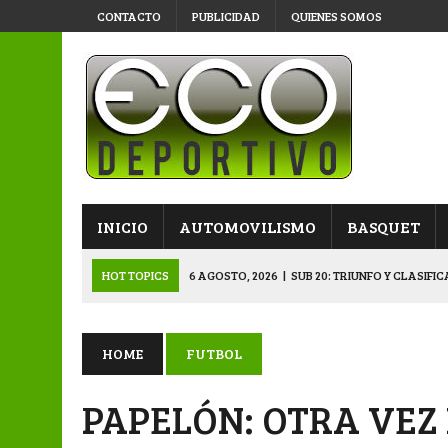
CONTACTO
PUBLICIDAD
QUIENES SOMOS
INICIO
AUTOMOVILISMO
BASQUET
HOT TOPICS
6 AGOSTO, 2026
|
SUB 20: TRIUNFO Y CLASIFI
6 AGOSTO, 2026
|
PRIMERA B: SPORTIVO SE METIÓ EN SEMIFI
6 AGOSTO, 2026
|
APERTURA: BELGRANO DERROTÓ A NAPENAY 
HOME
FUTBOL
5 AGOSTO, 2026
|
NAPENAY-BELGRANO Y SPORTIVO-MONTENEGR
PAPELÓN: OTRA VEZ
6 AGOSTO, 2026
|
APERTURA: ARSENAL, EN DOBLE JORNADA