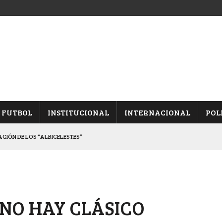
FUTBOL
INSTITUCIONAL
INTERNACIONAL
POL
CACIÓN DE LOS “ALBICELESTES”
NALES TRAS GANARLE A “LA MONTE”
Y ES SEMIFINALISTA
INA, POR EL PASE A “SEMIS”
 NO HAY CLÁSICO
 CON CACU Y CANALLAS