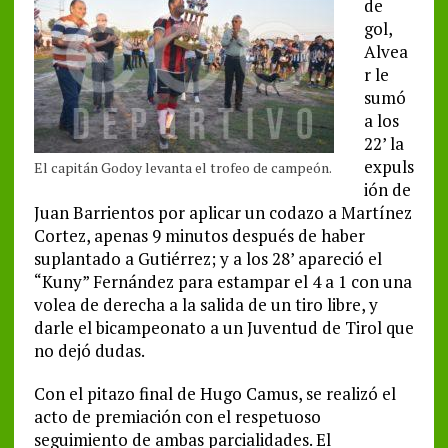
de
gol,
Alvea
r le
sumó
a los
22’ la
expuls
El capitán Godoy levanta el trofeo de campeón.
ión de
Juan Barrientos por aplicar un codazo a Martínez
Cortez, apenas 9 minutos después de haber
suplantado a Gutiérrez; y a los 28’ apareció el
“Kuny” Fernández para estampar el 4 a 1 con una
volea de derecha a la salida de un tiro libre, y
darle el bicampeonato a un Juventud de Tirol que
no dejó dudas.
Con el pitazo final de Hugo Camus, se realizó el
acto de premiación con el respetuoso
seguimiento de ambas parcialidades. El