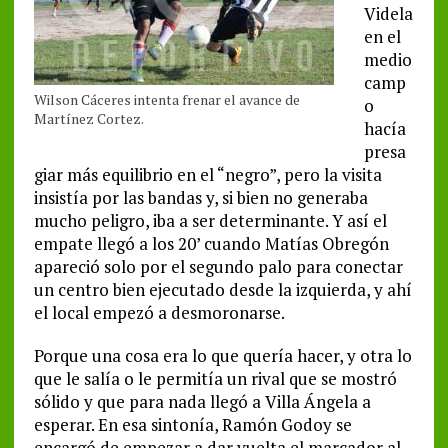
Videla
en el
medio
camp
Wilson Cáceres intenta frenar el avance de
o
Martínez Cortez.
hacía
presa
giar más equilibrio en el “negro”, pero la visita
insistía por las bandas y, si bien no generaba
mucho peligro, iba a ser determinante. Y así el
empate llegó a los 20’ cuando Matías Obregón
apareció solo por el segundo palo para conectar
un centro bien ejecutado desde la izquierda, y ahí
el local empezó a desmoronarse.
Porque una cosa era lo que quería hacer, y otra lo
que le salía o le permitía un rival que se mostró
sólido y que para nada llegó a Villa Ángela a
esperar. En esa sintonía, Ramón Godoy se
encargó de empezar a dar vuelta el marcador al