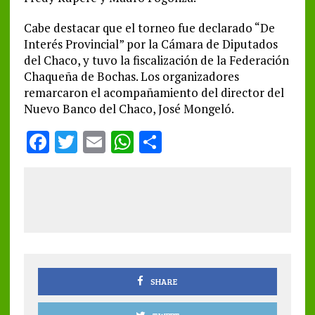
Cabe destacar que el torneo fue declarado “De
Interés Provincial” por la Cámara de Diputados
del Chaco, y tuvo la fiscalización de la Federación
Chaqueña de Bochas. Los organizadores
remarcaron el acompañamiento del director del
Nuevo Banco del Chaco, José Mongeló.
F
T
E
W
S
a
w
m
h
h
ce
it
ai
at
a
b
te
l
s
re
o
r
A
o
p
k
p
SHARE