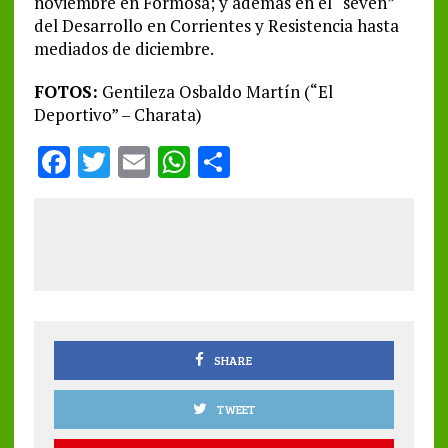
noviembre en Formosa; y además en el “seven”
del Desarrollo en Corrientes y Resistencia hasta
mediados de diciembre.
FOTOS:
Gentileza Osbaldo Martín (“El
Deportivo” – Charata)
F
T
E
W
S
a
w
m
h
h
ce
it
ai
at
a
b
te
l
s
re
o
r
A
o
p
k
p
SHARE
TWEET