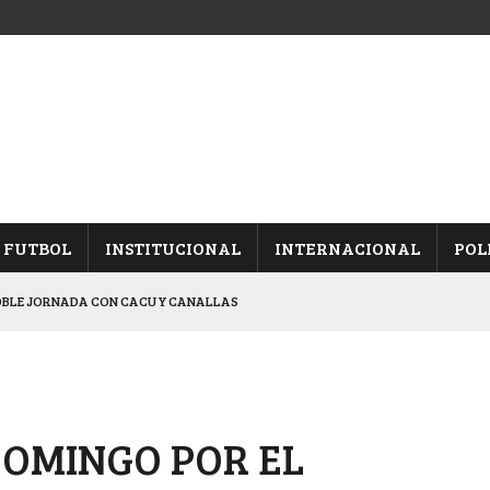
FUTBOL
INSTITUCIONAL
INTERNACIONAL
POL
OBLE JORNADA CON CACU Y CANALLAS
ALBICELESTES”
NALES TRAS GANARLE A “LA MONTE”
Y ES SEMIFINALISTA
DOMINGO POR EL
ARON FRENTE A ARSENAL