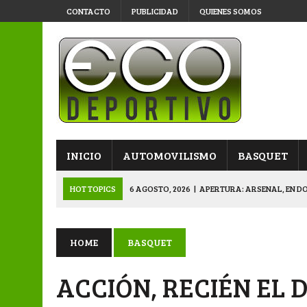
CONTACTO
PUBLICIDAD
QUIENES SOMOS
INICIO
AUTOMOVILISMO
BASQUET
HOT TOPICS
6 AGOSTO, 2026
|
APERTURA: ARSENAL, EN D
6 AGOSTO, 2026
|
SUB 20: TRIUNFO Y CLASIFICACIÓN DE LOS “
6 AGOSTO, 2026
|
PRIMERA B: SPORTIVO SE METIÓ EN SEMIFI
HOME
BASQUET
6 AGOSTO, 2026
|
APERTURA: BELGRANO DERROTÓ A NAPENAY 
ACCIÓN, RECIÉN EL 
7 AGOSTO, 2026
|
APERTURA “B”: CACU Y CANALLAS AVANZ