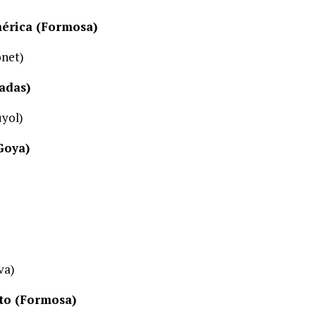
mérica (Formosa)
onet)
ladas)
uyol)
Goya)
va)
nto (Formosa)