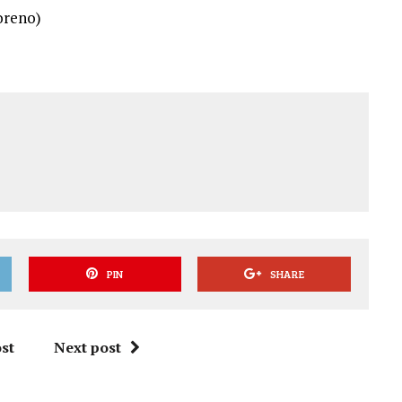
oreno)
PIN
SHARE
st
Next post