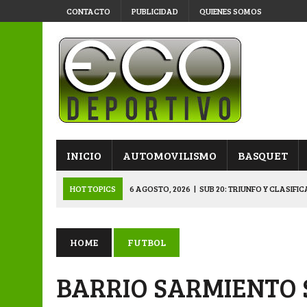
CONTACTO
PUBLICIDAD
QUIENES SOMOS
INICIO
AUTOMOVILISMO
BASQUET
HOT TOPICS
6 AGOSTO, 2026
|
SUB 20: TRIUNFO Y CLASIFI
6 AGOSTO, 2026
|
PRIMERA B: SPORTIVO SE METIÓ EN SEMIFI
6 AGOSTO, 2026
|
APERTURA: BELGRANO DERROTÓ A NAPENAY 
HOME
FUTBOL
5 AGOSTO, 2026
|
NAPENAY-BELGRANO Y SPORTIVO-MONTENEGR
BARRIO SARMIENTO 
6 AGOSTO, 2026
|
APERTURA: ARSENAL, EN DOBLE JORNADA