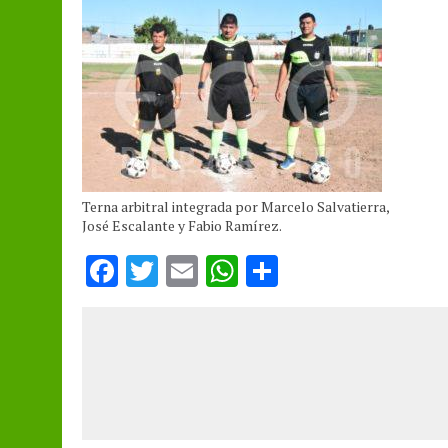
Terna arbitral integrada por Marcelo Salvatierra,
José Escalante y Fabio Ramírez.
F
T
E
W
S
a
w
m
h
h
ce
it
ai
at
a
b
te
l
s
re
o
r
A
o
p