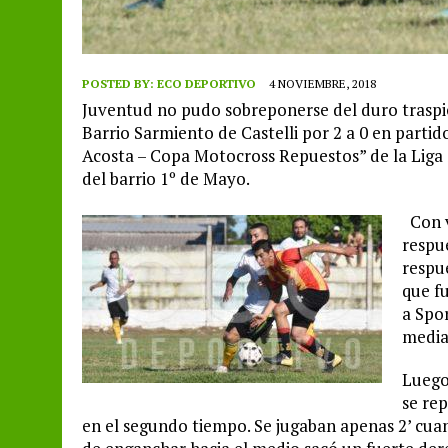
POSTED BY:
ECO DEPORTIVO
4 NOVIEMBRE, 2018
Juventud no pudo sobreponerse del duro traspié 
Barrio Sarmiento de Castelli por 2 a 0 en parti
Acosta – Copa Motocross Repuestos” de la Liga
del barrio 1º de Mayo.
Con v
respue
respu
que fu
a Spo
media
Luego
se rep
en el segundo tiempo. Se jugaban apenas 2’ cua