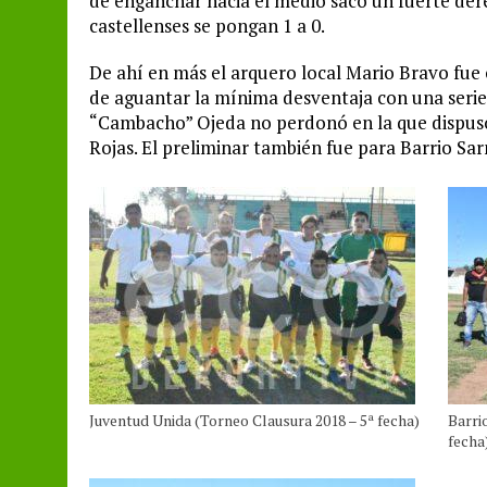
de enganchar hacia el medio sacó un fuerte der
castellenses se pongan 1 a 0.
De ahí en más el arquero local Mario Bravo fue
de aguantar la mínima desventaja con una serie
“Cambacho” Ojeda no perdonó en la que dispuso y
Rojas. El preliminar también fue para Barrio Sar
Juventud Unida (Torneo Clausura 2018 – 5ª fecha)
Barri
fecha