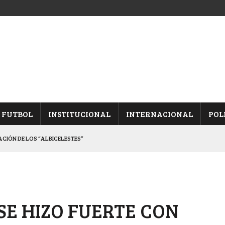
FUTBOL
INSTITUCIONAL
INTERNACIONAL
POL
CACIÓN DE LOS “ALBICELESTES”
NALES TRAS GANARLE A “LA MONTE”
Y ES SEMIFINALISTA
INA, POR EL PASE A “SEMIS”
SE HIZO FUERTE CON
 CON CACU Y CANALLAS