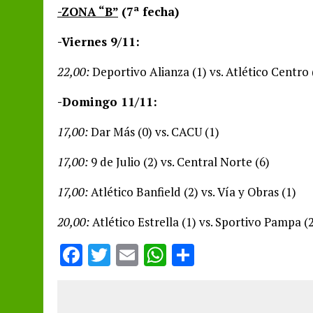
-ZONA “B”
(7ª fecha)
-Viernes 9/11:
22,00:
Deportivo Alianza (1) vs. Atlético Centro 
-Domingo 11/11:
17,00:
Dar Más (0) vs. CACU (1)
17,00:
9 de Julio (2) vs. Central Norte (6)
17,00:
Atlético Banfield (2) vs. Vía y Obras (1)
20,00:
Atlético Estrella (1) vs. Sportivo Pampa (
F
T
E
W
S
a
w
m
h
h
ce
it
ai
at
a