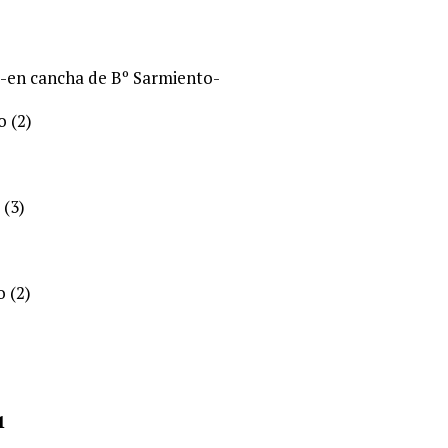
) -en cancha de Bº Sarmiento-
 (2)
 (3)
o (2)
1