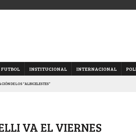
FUTBOL
INSTITUCIONAL
INTERNACIONAL
POL
CACIÓN DE LOS “ALBICELESTES”
NALES TRAS GANARLE A “LA MONTE”
Y ES SEMIFINALISTA
INA, POR EL PASE A “SEMIS”
ELLI VA EL VIERNES
 CON CACU Y CANALLAS