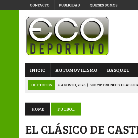
CONTACTO
PUBLICIDAD
QUIENES SOMOS
INICIO
AUTOMOVILISMO
BASQUET
HOT TOPICS
6 AGOSTO, 2026
|
SUB 20: TRIUNFO Y CLASIFI
6 AGOSTO, 2026
|
PRIMERA B: SPORTIVO SE METIÓ EN SEMIFI
6 AGOSTO, 2026
|
APERTURA: BELGRANO DERROTÓ A NAPENAY 
HOME
FUTBOL
5 AGOSTO, 2026
|
NAPENAY-BELGRANO Y SPORTIVO-MONTENEGR
EL CLÁSICO DE CAST
6 AGOSTO, 2026
|
APERTURA: ARSENAL, EN DOBLE JORNADA