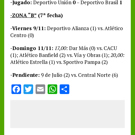
-Jugado:
Deportivo Unión
0
– Deportivo Brasil
1
-ZONA “B”
(7ª fecha)
-Viernes 9/11:
Deportivo Alianza (1) vs. Atlético
Centro (0)
-Domingo 11/11:
17,00:
Dar Más (0) vs. CACU
(1); Atlético Banfield (2) vs. Vía y Obras (1);
20,00:
Atlético Estrella (1) vs. Sportivo Pampa (2)
-Pendiente:
9 de Julio (2) vs. Central Norte (6)
F
T
E
W
S
a
w
m
h
h
ce
it
ai
at
a
b
te
l
s
re
o
r
A