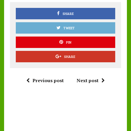
o
p
k
p
SHARE
TWEET
PIN
SHARE
Previous post
Next post