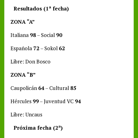
Resultados (1ª fecha)
ZONA “A”
Italiana
98
– Social
90
Española
72
– Sokol
62
Libre: Don Bosco
ZONA “B”
Caupolicán
64
– Cultural
85
Hércules
99
– Juventud VC
94
Libre: Uncaus
Próxima fecha (2ª)