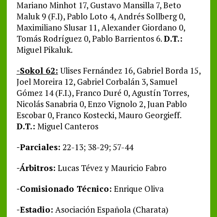
Mariano Minhot 17, Gustavo Mansilla 7, Beto
Maluk 9 (F.I), Pablo Loto 4, Andrés Sollberg 0,
Maximiliano Slusar 11, Alexander Giordano 0,
Tomás Rodríguez 0, Pablo Barrientos 6.
D.T.:
Miguel Pikaluk.
-Sokol 62:
Ulises Fernández 16, Gabriel Borda 15,
Joel Moreira 12, Gabriel Corbalán 3, Samuel
Gómez 14 (F.I.), Franco Duré 0, Agustín Torres,
Nicolás Sanabria 0, Enzo Vignolo 2, Juan Pablo
Escobar 0, Franco Kostecki, Mauro Georgieff.
D.T.:
Miguel Canteros
-Parciales:
22-13; 38-29; 57-44
-Árbitros:
Lucas Tévez y Mauricio Fabro
-Comisionado Técnico:
Enrique Oliva
-Estadio:
Asociación Española (Charata)