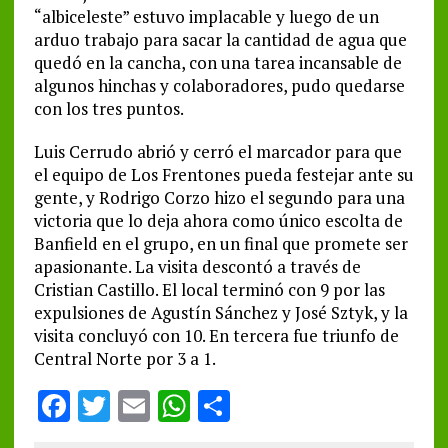
“albiceleste” estuvo implacable y luego de un
arduo trabajo para sacar la cantidad de agua que
quedó en la cancha, con una tarea incansable de
algunos hinchas y colaboradores, pudo quedarse
con los tres puntos.
Luis Cerrudo abrió y cerró el marcador para que
el equipo de Los Frentones pueda festejar ante su
gente, y Rodrigo Corzo hizo el segundo para una
victoria que lo deja ahora como único escolta de
Banfield en el grupo, en un final que promete ser
apasionante. La visita descontó a través de
Cristian Castillo. El local terminó con 9 por las
expulsiones de Agustín Sánchez y José Sztyk, y la
visita concluyó con 10. En tercera fue triunfo de
Central Norte por 3 a 1.
F
T
E
W
S
a
w
m
h
h