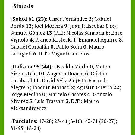
Síntesis
-Sokol 61 (23):
Ulises Fernández
2
; Gabriel
Borda
12
; Joel Moreira
9
; Juan P. Escobar
0
(x);
Samuel Gómez
13
(F.I.); Nicolás Sanabria
6
; Enzo
Vignolo
4
; Franco Kostecki
1
; Emanuel Aguirre
8
;
Gabriel Corbalán
0
; Pablo Soria
0
; Mauro
Georgieff
6
.
D.T.:
Miguel Canteros.
-Italiana 95 (44):
Osvaldo Merlo
0
; Mateo
Aizensztein
10
; Augusto Duarte
6
; Cristian
Carabajal
11
; David Véliz
25
(F.I.); Facundo
Alegre
7
; Joaquín Morassi
2
; Agustín Guerra
22
;
Jorge Medina
0
; Marcelo Casares
4
; Gonzalo
Álvarez
5
; Luis Trassani
3
.
D.T.:
Mauro
Aleksandrowicz
-Parciales:
17-28; 23-44 (6-16); 43-71 (20-27);
61-95 (18-24)