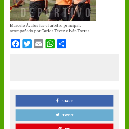
Marcelo Ávalos fue el árbitro principal,
acompañado por Carlos Tévez e Iván Torres.
F
T
E
W
S
a
w
m
h
h
ce
it
ai
at
a
b
te
l
s
re
o
r
A
o
p
k
p
SHARE
TWEET