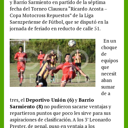
y Barrio Sarmiento en partido de la séptima
fecha del Torneo Clausura “Ricardo Acosta –
Copa Motocross Repuestos” de la Liga
Saenzpeñense de Fútbol, que se disputó en la
jornada de feriado en reducto de calle 51.
En un
choque
de
equipos
que
necesit
aban
sumar
de a
tres, el
Deportivo Unión (6)
y
Barrio
Sarmiento (8)
no pudieron sacarse ventajas y
repartieron puntos que poco les sirve para sus
aspiraciones de clasificación. A los 3’ Leonardo
Prester, de penal, puso en ventaja a los