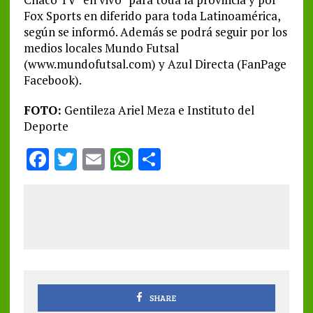
Fox Sports en diferido para toda Latinoamérica,
según se informó. Además se podrá seguir por los
medios locales Mundo Futsal
(www.mundofutsal.com) y Azul Directa (FanPage
Facebook).
FOTO:
Gentileza Ariel Meza e Instituto del
Deporte
F
T
E
W
S
a
w
m
h
h
ce
it
ai
at
a
b
te
l
s
re
o
r
A
o
p
k
p
SHARE