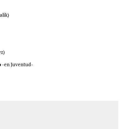
lik)
ez)
o
-en Juventud-