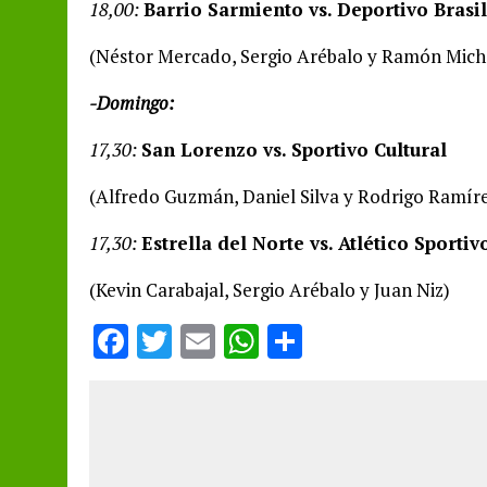
18,00:
Barrio Sarmiento vs. Deportivo Brasil
(Néstor Mercado, Sergio Arébalo y Ramón Micha
-Domingo:
17,30:
San Lorenzo vs. Sportivo Cultural
(Alfredo Guzmán, Daniel Silva y Rodrigo Ramír
17,30:
Estrella del Norte vs. Atlético Sportiv
(Kevin Carabajal, Sergio Arébalo y Juan Niz)
F
T
E
W
S
a
w
m
h
h
ce
it
ai
at
a
b
te
l
s
re
o
r
A