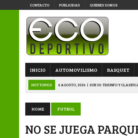
CONTACTO
PUBLICIDAD
QUIENES SOMOS
INICIO
AUTOMOVILISMO
BASQUET
HOT TOPICS
6 AGOSTO, 2026
|
SUB 20: TRIUNFO Y CLASIFI
6 AGOSTO, 2026
|
PRIMERA B: SPORTIVO SE METIÓ EN SEMIFI
6 AGOSTO, 2026
|
APERTURA: BELGRANO DERROTÓ A NAPENAY 
HOME
FUTBOL
5 AGOSTO, 2026
|
NAPENAY-BELGRANO Y SPORTIVO-MONTENEGR
NO SE JUEGA PARQU
6 AGOSTO, 2026
|
APERTURA: ARSENAL, EN DOBLE JORNADA