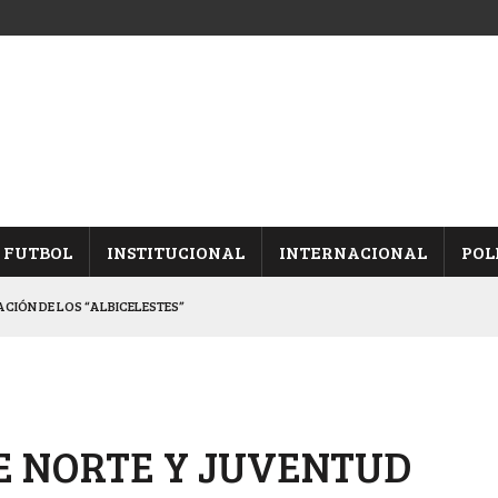
FUTBOL
INSTITUCIONAL
INTERNACIONAL
POL
CACIÓN DE LOS “ALBICELESTES”
NALES TRAS GANARLE A “LA MONTE”
Y ES SEMIFINALISTA
INA, POR EL PASE A “SEMIS”
E NORTE Y JUVENTUD
 CON CACU Y CANALLAS