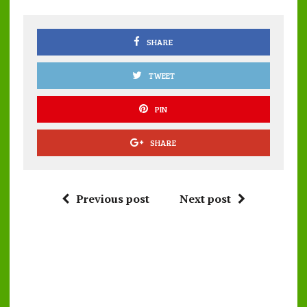
o
p
k
p
SHARE
TWEET
PIN
SHARE
Previous post
Next post