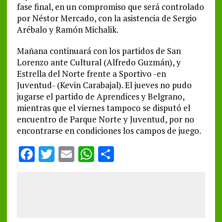
fase final, en un compromiso que será controlado
por Néstor Mercado, con la asistencia de Sergio
Arébalo y Ramón Michalik.
Mañana continuará con los partidos de San
Lorenzo ante Cultural (Alfredo Guzmán), y
Estrella del Norte frente a Sportivo -en
Juventud- (Kevin Carabajal). El jueves no pudo
jugarse el partido de Aprendices y Belgrano,
mientras que el viernes tampoco se disputó el
encuentro de Parque Norte y Juventud, por no
encontrarse en condiciones los campos de juego.
F
T
E
W
S
a
w
m
h
h
ce
it
ai
at
a
b
te
l
s
re
o
r
A