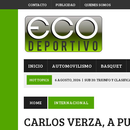
CONTACTO
PUBLICIDAD
QUIENES SOMOS
INICIO
AUTOMOVILISMO
BASQUET
HOT TOPICS
6 AGOSTO, 2026
|
SUB 20: TRIUNFO Y CLASIFI
6 AGOSTO, 2026
|
PRIMERA B: SPORTIVO SE METIÓ EN SEMIFI
6 AGOSTO, 2026
|
APERTURA: BELGRANO DERROTÓ A NAPENAY 
HOME
INTERNACIONAL
5 AGOSTO, 2026
|
NAPENAY-BELGRANO Y SPORTIVO-MONTENEGR
CARLOS VERZA, A P
6 AGOSTO, 2026
|
APERTURA: ARSENAL, EN DOBLE JORNADA