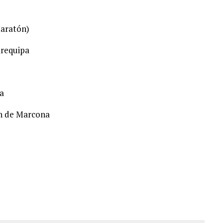
aratón)
requipa
a
n de Marcona