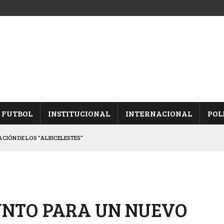
FUTBOL
INSTITUCIONAL
INTERNACIONAL
POL
CACIÓN DE LOS “ALBICELESTES”
NALES TRAS GANARLE A “LA MONTE”
Y ES SEMIFINALISTA
INA, POR EL PASE A “SEMIS”
UNTO PARA UN NUEVO
 CON CACU Y CANALLAS