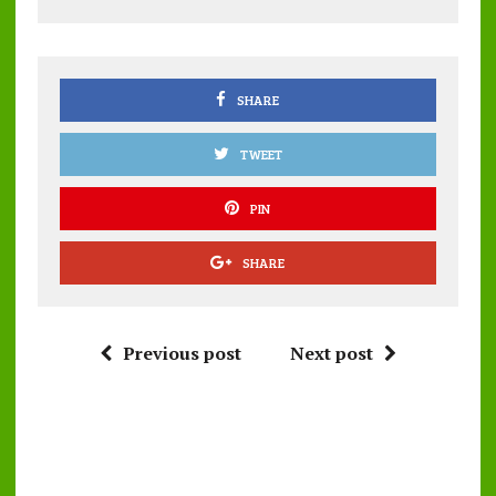
o
r
A
o
p
k
p
SHARE
TWEET
PIN
SHARE
Previous post
Next post