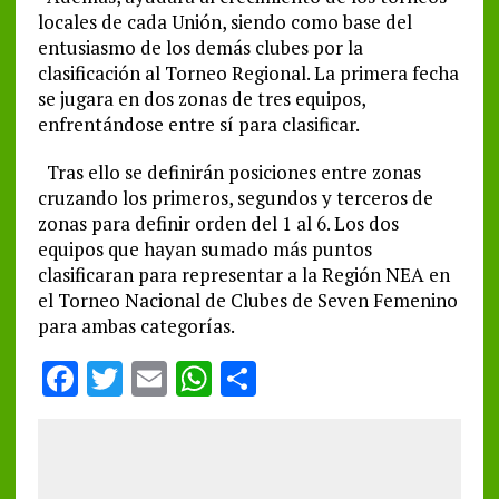
locales de cada Unión, siendo como base del
entusiasmo de los demás clubes por la
clasificación al Torneo Regional. La primera fecha
se jugara en dos zonas de tres equipos,
enfrentándose entre sí para clasificar.
Tras ello se definirán posiciones entre zonas
cruzando los primeros, segundos y terceros de
zonas para definir orden del 1 al 6. Los dos
equipos que hayan sumado más puntos
clasificaran para representar a la Región NEA en
el Torneo Nacional de Clubes de Seven Femenino
para ambas categorías.
F
T
E
W
S
a
w
m
h
h
ce
it
ai
at
a
b
te
l
s
re