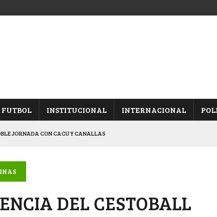
FUTBOL
INSTITUCIONAL
INTERNACIONAL
POL
OBLE JORNADA CON CACU Y CANALLAS
ALBICELESTES”
NALES TRAS GANARLE A “LA MONTE”
LINAS
Y ES SEMIFINALISTA
ENCIA DEL CESTOBALL
ARON FRENTE A ARSENAL