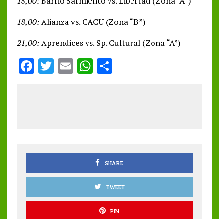
18,00:
Barrio Sarmiento vs. Libertad (Zona “A”)
18,00:
Alianza vs. CACU (Zona “B”)
21,00:
Aprendices vs. Sp. Cultural (Zona “A”)
F
T
E
W
S
a
w
m
h
h
ce
it
ai
at
a
b
te
l
s
re
o
r
A
o
p
k
p
SHARE
TWEET
PIN