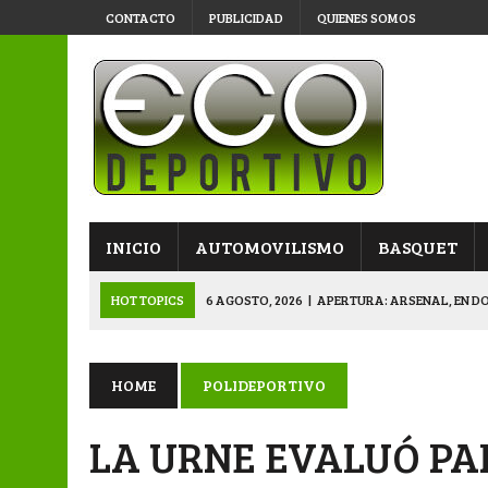
CONTACTO
PUBLICIDAD
QUIENES SOMOS
INICIO
AUTOMOVILISMO
BASQUET
HOT TOPICS
6 AGOSTO, 2026
|
APERTURA: ARSENAL, EN D
6 AGOSTO, 2026
|
SUB 20: TRIUNFO Y CLASIFICACIÓN DE LOS “
6 AGOSTO, 2026
|
PRIMERA B: SPORTIVO SE METIÓ EN SEMIFI
HOME
POLIDEPORTIVO
6 AGOSTO, 2026
|
APERTURA: BELGRANO DERROTÓ A NAPENAY 
LA URNE EVALUÓ PA
7 AGOSTO, 2026
|
APERTURA “B”: CACU Y CANALLAS AVANZ