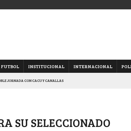
FUTBOL
INSTITUCIONAL
INTERNACIONAL
POL
OBLE JORNADA CON CACU Y CANALLAS
ALBICELESTES”
NALES TRAS GANARLE A “LA MONTE”
Y ES SEMIFINALISTA
RA SU SELECCIONADO
ARON FRENTE A ARSENAL