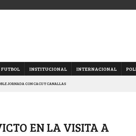
FUTBOL
INSTITUCIONAL
INTERNACIONAL
POL
OBLE JORNADA CON CACU Y CANALLAS
ALBICELESTES”
NALES TRAS GANARLE A “LA MONTE”
Y ES SEMIFINALISTA
ICTO EN LA VISITA A
ARON FRENTE A ARSENAL