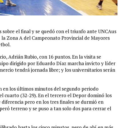
sobre el final y se quedó con el triunfo ante UNCAus
 de la Zona A del Campeonato Provincial de Mayores
tbol.
io, Adrián Rubio, con 16 puntos. En la visita se
quipo dirigido por Eduardo Díaz marcha invicto y líder
rcio tendrá jornada libre; y los universitarios serán
n en los últimos minutos del segundo periodo
l cuarto (32-29). En el tercero el Depor dominó los
diferencia pero en los tres finales se durmió en
ó terreno y se puso a tan solo dos para cerrar el
ilibrado hasta los cinco minutos, pero de ahí en más