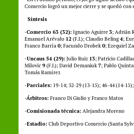
Comercio logró un mejor cierre y se quedó con e
Síntesis
-Comercio 63 (32):
Ignacio Aguirre
3
; Adrián 
Emanuel Arévalo
12
(F.I.); Claudio Beling
4
; Ex
Franco Barría
0
; Facundo Drobek
0
; Ezequiel Z
-Uncaus 54 (29):
Julio Ruiz
13
; Patricio Cadilla
Milovic
9
(F.I.); David Demaniuk
7
; Pablo Quint
Tomás Ramírez
-Parciales:
19-14; 32-29 (13-15); 46-44 (14-15);
-Árbitros:
Franco Di Giulio y Franco Matos
-Comisionada técnica:
Alejandra Moreno
-Estadio:
Club Deportivo Comercio (Santa Sylv