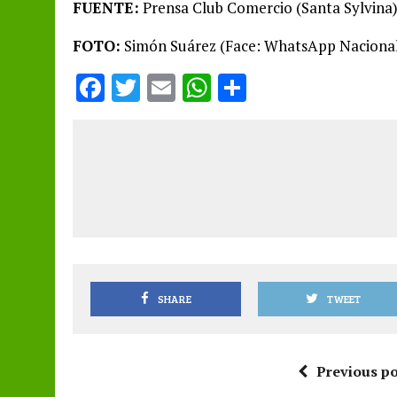
FUENTE:
Prensa Club Comercio (Santa Sylvina
FOTO:
Simón Suárez (Face: WhatsApp Naciona
F
T
E
W
S
a
w
m
h
h
ce
it
ai
at
a
b
te
l
s
re
o
r
A
o
p
k
p
SHARE
TWEET
Previous po