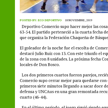
POSTED BY:
ECO DEPORTIVO
18 NOVIEMBRE, 2019
Deportivo Comercio supo hacer mejor las cosas 
63-54. El partido perteneció a la cuarta fecha
que organiza la Federación Chaqueña de Básque
El goleador de la noche fue el escolta de Comerc
destacó Julio Ruiz con 13. Con este triunfo el e
de la zona con 8 unidades. La próxima fecha Come
locales de Don Bosco.
Los dos primeros cuartos fueron parejos, recié
Comercio supo cerrar mejor para quedarse con e
primeros siete minutos llegando a sacar doce de 
defensa y UNCAus en una gran remontada recuper
cuarto (46-44).
En el último periodo, el juego siguió siendo equ