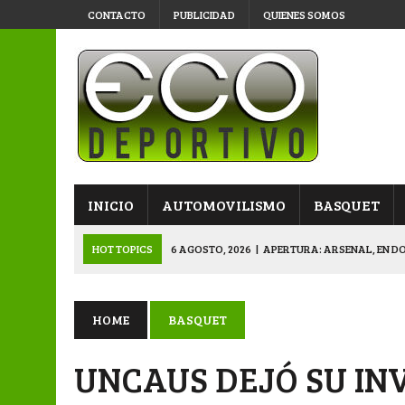
CONTACTO
PUBLICIDAD
QUIENES SOMOS
INICIO
AUTOMOVILISMO
BASQUET
HOT TOPICS
6 AGOSTO, 2026
|
APERTURA: ARSENAL, EN D
6 AGOSTO, 2026
|
SUB 20: TRIUNFO Y CLASIFICACIÓN DE LOS “
6 AGOSTO, 2026
|
PRIMERA B: SPORTIVO SE METIÓ EN SEMIFI
HOME
BASQUET
6 AGOSTO, 2026
|
APERTURA: BELGRANO DERROTÓ A NAPENAY 
UNCAUS DEJÓ SU INV
7 AGOSTO, 2026
|
APERTURA “B”: CACU Y CANALLAS AVANZ