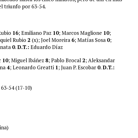
l triunfo por 63-54.
Rubio
16
; Emiliano Paz
10
; Marcos Maglione
10
;
equiel Rubio
2
(x); Joel Moreira
6
; Matías Sosa
0
;
anata
0
.
D.T.:
Eduardo Díaz
c
10
; Miguel Ibáñez
8
; Pablo Brocal
2
; Aleksandar
ana
4
; Leonardo Greatti
1
; Juan P. Escobar
0
.
D.T.:
 63-54 (17-10)
ina)