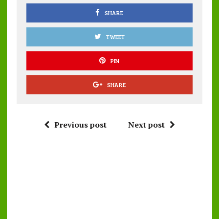
k
p
SHARE
TWEET
PIN
SHARE
Previous post
Next post