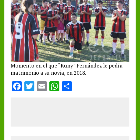
Momento en el que “Kuny” Fernández le pedía
matrimonio a su novia, en 2018.
F
T
E
W
S
a
w
m
h
h
ce
it
ai
at
a
b
te
l
s
re
o
r
A
o
p