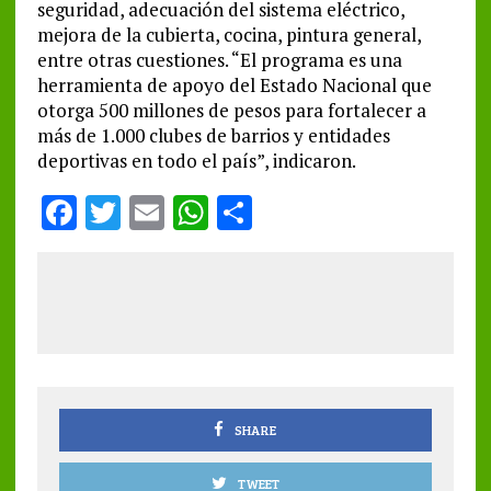
seguridad, adecuación del sistema eléctrico,
mejora de la cubierta, cocina, pintura general,
entre otras cuestiones. “El programa es una
herramienta de apoyo del Estado Nacional que
otorga 500 millones de pesos para fortalecer a
más de 1.000 clubes de barrios y entidades
deportivas en todo el país”, indicaron.
F
T
E
W
S
a
w
m
h
h
ce
it
ai
at
a
b
te
l
s
re
o
r
A
o
p
k
p
SHARE
TWEET