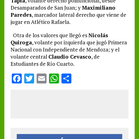
Tapia
, volante derecho polifuncional, desde
Desamparados de San Juan; y
Maximiliano
Paredes
, marcador lateral derecho que viene de
jugar en Atlético Rafaela.
Otra de los valores que llegó es
Nicolás
Quiroga
, volante por izquierda que jugó Primera
Nacional con Independiente de Mendoza; y el
volante central
Claudio Cevasco
, de
Estudiantes de Río Cuarto.
F
T
E
W
S
a
w
m
h
h
ce
it
ai
at
a
b
te
l
s
re
o
r
A
o
p
k
p