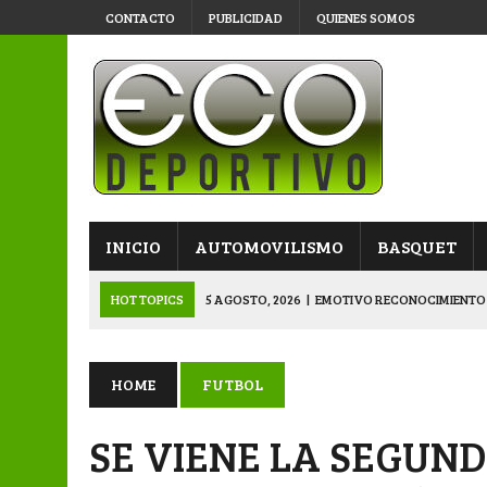
CONTACTO
PUBLICIDAD
QUIENES SOMOS
INICIO
AUTOMOVILISMO
BASQUET
HOT TOPICS
5 AGOSTO, 2026
|
EMOTIVO RECONOCIMIENTO
4 AGOSTO, 2026
|
VETERANOS SE PREPARAN PARA LA GRAN F
3 AGOSTO, 2026
|
KARTING: SÁENZ PEÑA LE PUSO COLOR A LA
HOME
FUTBOL
3 AGOSTO, 2026
|
APERTURA: VÍA Y OBRAS YA ESTÁ EN SEMIS
SE VIENE LA SEGUND
5 AGOSTO, 2026
|
NAPENAY-BELGRANO Y SPORTIVO-MONTENEGR