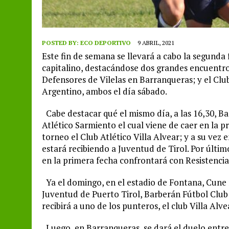
POSTED BY:
ECO DEPORTIVO
9 ABRIL, 2021
Este fin de semana se llevará a cabo la segunda f
capitalino, destacándose dos grandes encuentro
Defensores de Vilelas en Barranqueras; y el Clu
Argentino, ambos el día sábado.
Cabe destacar qué el mismo día, a las 16,30, Ba
Atlético Sarmiento el cual viene de caer en la 
torneo el Club Atlético Villa Alvear; y a su vez 
estará recibiendo a Juventud de Tirol. Por últi
en la primera fecha confrontará con Resistencia
Ya el domingo, en el estadio de Fontana, Cune 
Juventud de Puerto Tirol, Barberán Fútbol Club
recibirá a uno de los punteros, el club Villa Alve
Luego, en Barranqueras, se dará el duelo entre