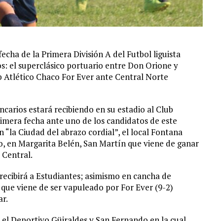
echa de la Primera División A del Futbol liguista
s: el superclásico portuario entre Don Orione y
b Atlético Chaco For Ever ante Central Norte
ncarios estará recibiendo en su estadio al Club
primera fecha ante uno de los candidatos de este
en “la Ciudad del abrazo cordial”, el local Fontana
mo, en Margarita Belén, San Martín que viene de ganar
 Central.
recibirá a Estudiantes; asimismo en cancha de
 que viene de ser vapuleado por For Ever (9-2)
ar.
 el Deportivo Güiraldes y San Fernando en la cual