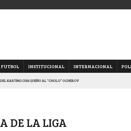
FUTBOL
INSTITUCIONAL
INTERNACIONAL
POL
 DEL KARTING CHAQUEÑO AL “CHOLO” OCHEROV
IESTA PROVINCIAL
 QUINTA FECHA
, TRAS DERROTAR A UNIÓN
A DE LA LIGA
INA, POR EL PASE A “SEMIS”