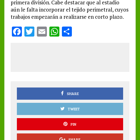
primera división. Cabe destacar que al estadio
aún le falta incorporar el tejido perimetral, cuyos
trabajos empezarán a realizarse en corto plazo.
F
T
E
W
S
a
w
m
h
h
ce
it
ai
at
a
b
te
l
s
re
o
r
A
o
p
k
p
SHARE
TWEET
PIN
SHARE