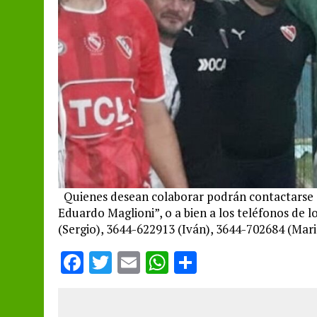
Quienes desean colaborar podrán contactarse 
Eduardo Maglioni”, o a bien a los teléfonos de 
(Sergio), 3644-622913 (Iván), 3644-702684 (Mari
F
T
E
W
S
a
w
m
h
h
ce
it
ai
at
a