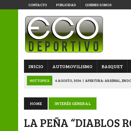
CONTACTO
PUBLICIDAD
QUIENES SOMOS
INICIO
AUTOMOVILISMO
BASQUET
HOT TOPICS
6 AGOSTO, 2026
|
APERTURA: ARSENAL, EN D
6 AGOSTO, 2026
|
SUB 20: TRIUNFO Y CLASIFICACIÓN DE LOS “
6 AGOSTO, 2026
|
PRIMERA B: SPORTIVO SE METIÓ EN SEMIFI
HOME
INTERÉS GENERAL
6 AGOSTO, 2026
|
APERTURA: BELGRANO DERROTÓ A NAPENAY 
LA PEÑA “DIABLOS R
7 AGOSTO, 2026
|
APERTURA “B”: CACU Y CANALLAS AVANZ