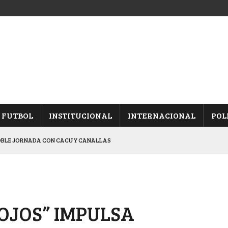
FUTBOL
INSTITUCIONAL
INTERNACIONAL
POL
OBLE JORNADA CON CACU Y CANALLAS
ALBICELESTES”
NALES TRAS GANARLE A “LA MONTE”
Y ES SEMIFINALISTA
OJOS” IMPULSA
ARON FRENTE A ARSENAL