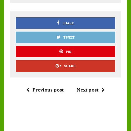
o
r
A
o
p
k
p
SHARE
TWEET
PIN
SHARE
Previous post
Next post