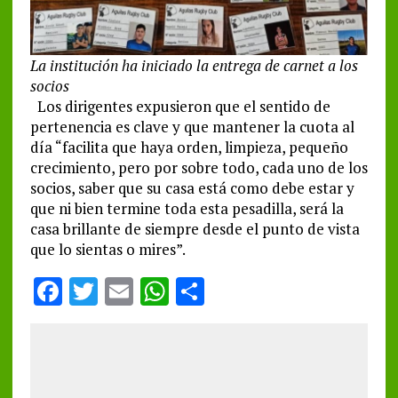
La institución ha iniciado la entrega de carnet a los
socios
Los dirigentes expusieron que el sentido de
pertenencia es clave y que mantener la cuota al
día “facilita que haya orden, limpieza, pequeño
crecimiento, pero por sobre todo, cada uno de los
socios, saber que su casa está como debe estar y
que ni bien termine toda esta pesadilla, será la
casa brillante de siempre desde el punto de vista
que lo sientas o mires”.
F
T
E
W
S
a
w
m
h
h
ce
it
ai
at
a
b
te
l
s
re