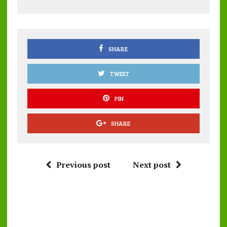
o
r
A
o
p
k
p
SHARE
TWEET
PIN
SHARE
Previous post
Next post