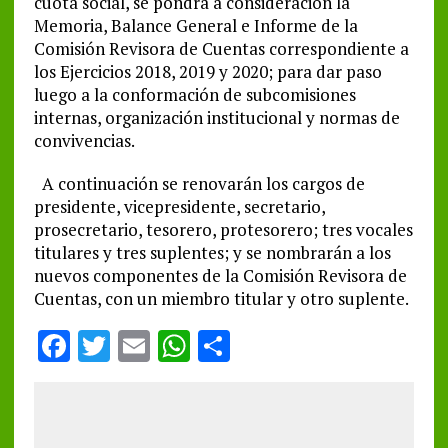
cuota social, se pondrá a consideración la
Memoria, Balance General e Informe de la
Comisión Revisora de Cuentas correspondiente a
los Ejercicios 2018, 2019 y 2020; para dar paso
luego a la conformación de subcomisiones
internas, organización institucional y normas de
convivencias.
A continuación se renovarán los cargos de
presidente, vicepresidente, secretario,
prosecretario, tesorero, protesorero; tres vocales
titulares y tres suplentes; y se nombrarán a los
nuevos componentes de la Comisión Revisora de
Cuentas, con un miembro titular y otro suplente.
F
T
E
W
S
a
w
m
h
h
ce
it
ai
at
a
b
te
l
s
re