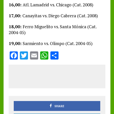
16,00:
Atl. Lamadrid vs. Chicago (Cat. 2008)
17,00:
Canayitas vs. Diego Cabrera (Cat. 2008)
18,00:
Ferro Miguelito vs. Santa Mónica (Cat.
2004-05)
19,00:
Sarmiento vs. Olimpo (Cat. 2004-05)
F
T
E
W
S
a
w
m
h
h
ce
it
ai
at
a
b
te
l
s
re
o
r
A
o
p
k
p
SHARE