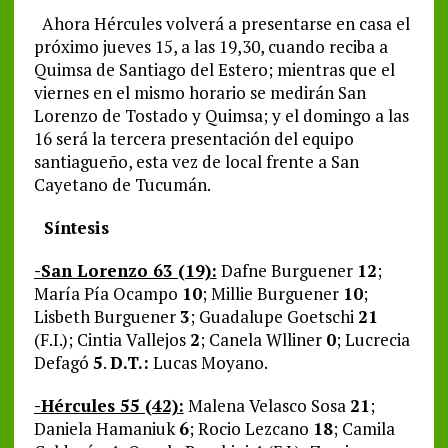
Ahora Hércules volverá a presentarse en casa el
próximo jueves 15, a las 19,30, cuando reciba a
Quimsa de Santiago del Estero; mientras que el
viernes en el mismo horario se medirán San
Lorenzo de Tostado y Quimsa; y el domingo a las
16 será la tercera presentación del equipo
santiagueño, esta vez de local frente a San
Cayetano de Tucumán.
Síntesis
-San Lorenzo 63 (19):
Dafne Burguener
12
;
María Pía Ocampo
10
; Millie Burguener
10
;
Lisbeth Burguener
3
; Guadalupe Goetschi
21
(F.I.); Cintia Vallejos
2
; Canela Wlliner
0
; Lucrecia
Defagó
5
.
D.T.:
Lucas Moyano.
-Hércules 55 (42):
Malena Velasco Sosa
21
;
Daniela Hamaniuk
6
; Rocio Lezcano
18
; Camila