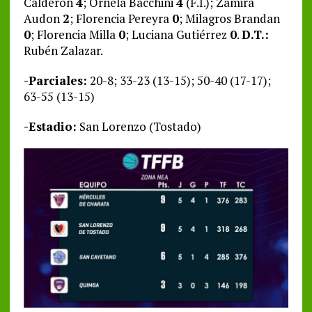
Calderón
4
; Ornela Bacchini
4
(F.I.); Zamira
Audon
2
; Florencia Pereyra
0
; Milagros Brandan
0
; Florencia Milla
0
; Luciana Gutiérrez
0
.
D.T.:
Rubén Zalazar.
-Parciales:
20-8; 33-23 (13-15); 50-40 (17-17);
63-55 (13-15)
-Estadio:
San Lorenzo (Tostado)